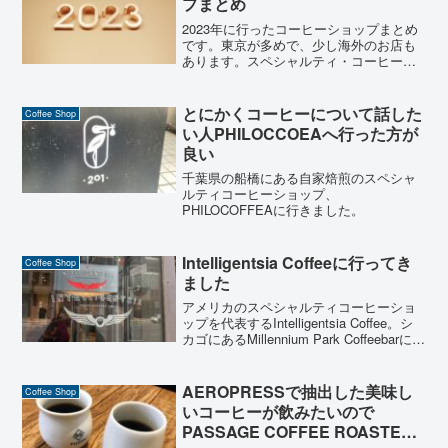
プまとめ
2023年に行ったコーヒーショップまとめ
です。東京が多めで、少し海外のお店も
あります。スペシャルティ・コーヒーの
お店がメイン。
とにかくコーヒーについて話した
Coffee Shop
い人PHILOCCOEAへ行った方が
良い
千葉県の船橋にある自家焙煎のスペシャ
ルティコーヒーショップ、
PHILOCOFFEAに行きました。
Intelligentsia Coffeeに行ってき
Coffee Shop
ました
アメリカのスペシャルティコーヒーショ
ップを代表するIntelligentsia Coffee。シ
カゴにあるMillennium Park Coffeebarに行
ってコーヒー飲んで、ペストリーを食べ
て豆とグッズを買い漁ってきました。
AEROPRESSで抽出した美味し
Coffee Shop
いコーヒーが飲みたいので
PASSAGE COFFEE ROASTERY