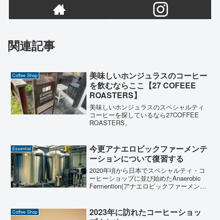
関連記事
美味しいホンジュラスのコーヒー
Coffee Shop
を飲むならここ【27 COFEEE
ROASTERS】
美味しいホンジュラスのスペシャルティ
コーヒーを探しているなら27COFFEE
ROASTERS。
今更アナエロビックファーメンテ
Essential
ーションについて復習する
2020年頃から日本でスペシャルティ・コ
ーヒーショップに並び始めたAnaerobic
Fermention(アナエロビックファーメンテ
ーション)を知っていますか？コーヒーの
可能性を広げた面白い発酵方法です。
2023年に訪れたコーヒーショッ
Coffee Shop