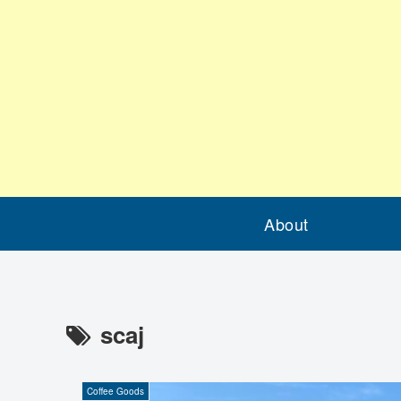
About
scaj
Coffee Goods