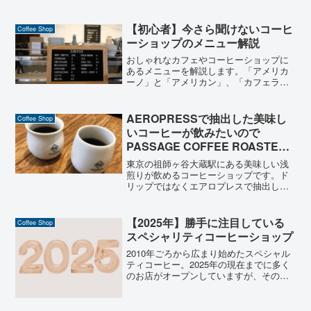
【初心者】今さら聞けないコーヒ
Coffee Shop
ーショップのメニュー解説
おしゃれなカフェやコーヒーショップに
あるメニューを解説します。「アメリカ
ーノ」と「アメリカン」、「カフェラ
テ」と「カプチーノ」何が違う？「ドリ
ップ」と「エスプレッソ」どちらもブラ
ックコーヒーで特徴を知ればよりコーヒ
AEROPRESSで抽出した美味し
Coffee Shop
ーを楽しもう！
いコーヒーが飲みたいので
PASSAGE COFFEE ROASTERY
へ行く
東京の祖師ヶ谷大蔵駅にある美味しい浅
煎りが飲めるコーヒーショップです。ド
リップではなくエアロプレスで抽出した
ものが飲みたくなって行きました。
【2025年】勝手に注目している
Coffee Shop
スペシャリティコーヒーショップ
2010年ごろから広まり始めたスペシャル
ティコーヒー。2025年の現在までに多く
のお店がオープンしていますが、その中
でも注目すべきお店を勝手に選んでみま
した。東京だけでなく地方のロースター
もありますのでぜひご覧ください。