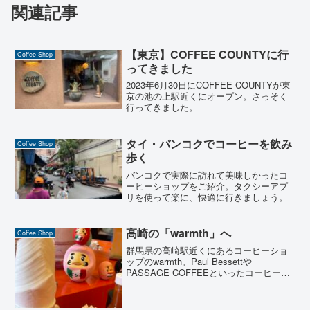
関連記事
【東京】COFFEE COUNTYに行
Coffee Shop
ってきました
2023年6月30日にCOFFEE COUNTYが東
京の池の上駅近くにオープン。さっそく
行ってきました。
タイ・バンコクでコーヒーを飲み
Coffee Shop
歩く
バンコクで実際に訪れて美味しかったコ
ーヒーショップをご紹介。タクシーアプ
リを使って楽に、快適に行きましょう。
高崎の「warmth」へ
Coffee Shop
群馬県の高崎駅近くにあるコーヒーショ
ップのwarmth。Paul Bessettや
PASSAGE COFFEEといったコーヒーシ
ョップと生豆商社であるDCSで経験を積
んだオーナーが作るお店についてご紹介
します。